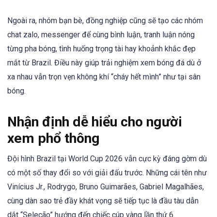
Ngoài ra, nhóm bạn bè, đồng nghiệp cũng sẽ tạo các nhóm
chat zalo, messenger để cùng bình luận, tranh luận nóng
từng pha bóng, tình huống trọng tài hay khoảnh khắc đẹp
mắt từ Brazil. Điều này giúp trải nghiệm xem bóng đá dù ở
xa nhau vẫn trọn vẹn không khí “cháy hết mình” như tại sân
bóng.
Nhận định dễ hiểu cho người
xem phổ thông
Đội hình Brazil tại World Cup 2026 vẫn cực kỳ đáng gờm dù
có một số thay đổi so với giải đấu trước. Những cái tên như
Vinícius Jr., Rodrygo, Bruno Guimarães, Gabriel Magalhães,
cùng dàn sao trẻ đầy khát vọng sẽ tiếp tục là đầu tàu dẫn
dắt “Seleção” hướng đến chiếc cúp vàng lần thứ 6.