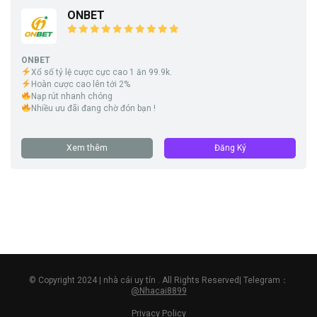
ONBET
ONBET
Xổ số tỷ lệ cược cực cao 1 ăn 99.9k.
Hoàn cược cao lên tới 2%
Nạp rút nhanh chóng
Nhiều ưu đãi đang chờ đón bạn !
Xem thêm
Đăng Ký
© Copyright 2024 | nhà cái uy tín . All Rights Reserved| Telegram：
@Nhacai8899
Privacy Policy