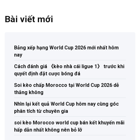
Bài viết mới
Bảng xếp hạng World Cup 2026 mới nhất hôm
nay
Cách đánh giá 《kèo nhà cái ligue 1》 trước khi
quyết định đặt cược bóng đá
Soi kèo chấp Morocco tại World Cup 2026 dễ
thắng không
Nhìn lại kết quả World Cup hôm nay cùng góc
phân tích từ chuyên gia
soi kèo Morocco world cup bán kết khuyến mãi
hấp dẫn nhất không nên bỏ lỡ