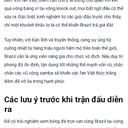
bén. Với fan Việt, điểm cần chú ý là đừng chủ quan với kết
quả vòng bảng vì tại vòng knock out, mọi bất ngờ đều có thể
xảy ra. Đặc biệt, kinh nghiệm từ các giải đấu trước cho thấy,
chỉ một khoảnh khắc lơ là có thể khiến Brazil trả giá đắt.
Tuy nhiên, với bản lĩnh và truyền thống, cùng sự ủng hộ
cuồng nhiệt từ hàng triệu người hâm mộ trên toàn thế giới,
Brazil vẫn là ứng viên sáng giá cho chức vô địch. Nếu duy trì
phong độ ổn định, tận dụng tốt những thế mạnh vốn có, chắc
chắn các vũ công samba sẽ khiến các fan Việt thức trắng
đêm để vỡ òa trong hạnh phúc.
Các lưu ý trước khi trận đấu diễn
ra
Để có trải nghiệm xem bóng đá trọn vẹn cùng Brazil tại vòng