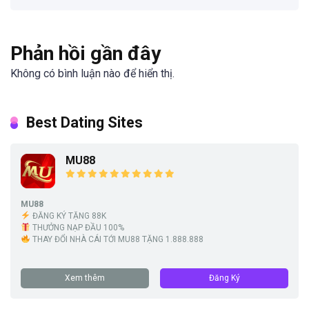
Phản hồi gần đây
Không có bình luận nào để hiển thị.
Best Dating Sites
MU88
MU88
ĐĂNG KÝ TẶNG 88K
THƯỞNG NẠP ĐẦU 100%
THAY ĐỔI NHÀ CÁI TỚI MU88 TẶNG 1.888.888
Xem thêm
Đăng Ký