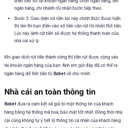
điền vào số tài khoản ngân hàng, chọn ngân hàng, tên
ngân hàng, chi nhánh rồi nhấn bước tiếp theo.
Bước 3: Giao diện rút tiền lúc này chính thức được hiển
thị lên thì bạn điền vào số tiền cần rút rồi nhấn Rút tiền.
Lúc này lệnh rút tiền sẽ được hệ thống thanh toán của
nhà cái xử lý.
Khi giao dịch rút tiền thành công thì tiền rút được cộng vào
tài khoản ngân hàng của bạn. Anh em giờ đây đã có thể ra
ngân hàng để lĩnh tiền từ
8xbet
về cho mình.
Nhà cái an toàn thông tin
8xbet
đưa ra cam kết sẽ giữ bí mật thông tin của khách
hàng bằng hệ thống mã hoá, bảo mật tốt nhất. Đồng thời nhà
cái cũng không tự ý tiết lộ thông tin cá nhân của khách hàng