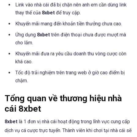
Link vào nhà cái đã bị chặn nên anh em cần dùng link
thay thế của
8xbet
để truy cập.
Khuyến mãi mang đến khoản tiền thưởng chưa cao.
Ứng dụng
8xbet
trên điện thoại chưa được mượt mà
cho lắm.
Khuyến mãi đưa ra yêu cầu doanh thu vòng cược còn
khá cao.
Tốc độ trải nghiệm trên trang web ở giờ cao điểm bị
chậm.
Tổng quan về thương hiệu nhà
cái 8xbet
8xbet
là 1 đơn vị nhà cái hoạt động trong lĩnh vực cung cấp
dịch vụ cá cược trực tuyến. Thành viên khi chơi tại nhà cái sẽ