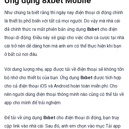
Ứng dụng 8xbet Mobile
Như chúng ta biết rằng thì ngày nay điện thoại di động chính
là thiết bị phổ biến với tất cả mọi người. Do vậy mà nhà cái
đã chính thức ra mắt phiên bản ứng dụng
8xbet
cho điện
thoại di động. Điều này sẽ giúp cho việc chơi cá cược tại nhà
cái trở nên dễ dàng hơn mà anh em có thể thực hiện khi bạn
ở bất cứ nơi đâu.
Với dung lượng nhẹ, app được tải về điện thoại sẽ không tốn
bộ nhớ cho thiết bị của bạn. Ứng dụng
8xbet
được tích hợp
cho cả điện thoại iOS và Android hoàn toàn miễn phí. Cho
nên người dùng điện thoại thông minh nào cũng có thể tải về
app cho mình để trải nghiệm.
Để tải về ứng dụng
8xbet
cho điện thoại di động, bạn truy
cập link vào nhà cái. Sau đó, anh em chọn vào mục Tải app