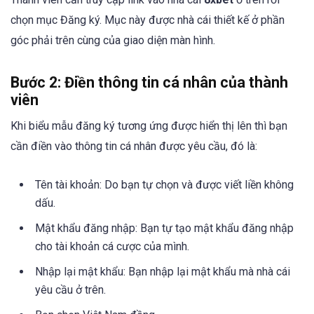
chọn mục Đăng ký. Mục này được nhà cái thiết kế ở phần
góc phải trên cùng của giao diện màn hình.
Bước 2: Điền thông tin cá nhân của thành
viên
Khi biểu mẫu đăng ký tương ứng được hiển thị lên thì bạn
cần điền vào thông tin cá nhân được yêu cầu, đó là:
Tên tài khoản: Do bạn tự chọn và được viết liền không
dấu.
Mật khẩu đăng nhập: Bạn tự tạo mật khẩu đăng nhập
cho tài khoản cá cược của mình.
Nhập lại mật khẩu: Bạn nhập lại mật khẩu mà nhà cái
yêu cầu ở trên.