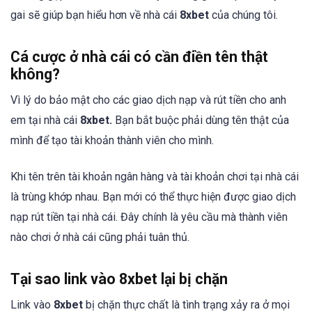
gai sẽ giúp bạn hiểu hơn về nhà cái
8xbet
của chúng tôi.
Cá cược ở nhà cái có cần điền tên thật
không?
Vì lý do bảo mật cho các giao dịch nạp và rút tiền cho anh
em tại nhà cái
8xbet.
Bạn bắt buộc phải dùng tên thật của
mình để tạo tài khoản thành viên cho mình.
Khi tên trên tài khoản ngân hàng và tài khoản chơi tại nhà cái
là trùng khớp nhau. Bạn mới có thể thực hiện được giao dịch
nạp rút tiền tại nhà cái. Đây chính là yêu cầu mà thành viên
nào chơi ở nhà cái cũng phải tuân thủ.
Tại sao link vào 8xbet lại bị chặn
Link vào
8xbet
bị chặn thực chất là tình trạng xảy ra ở mọi