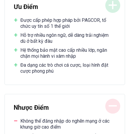
Ưu Điểm
Được cấp phép hợp pháp bởi PAGCOR, tổ
chức uy tín số 1 thế giới
Hỗ trợ nhiều ngôn ngữ, dễ dàng trải nghiệm
dù ở bất kỳ đâu
Hệ thống bảo mật cao cấp nhiều lớp, ngăn
chặn mọi hành vi xâm nhập
Đa dạng các trò chơi cá cược, loại hình đặt
cược phong phú
Nhược Điểm
Không thể đăng nhập do nghẽn mạng ở các
khung giờ cao điểm