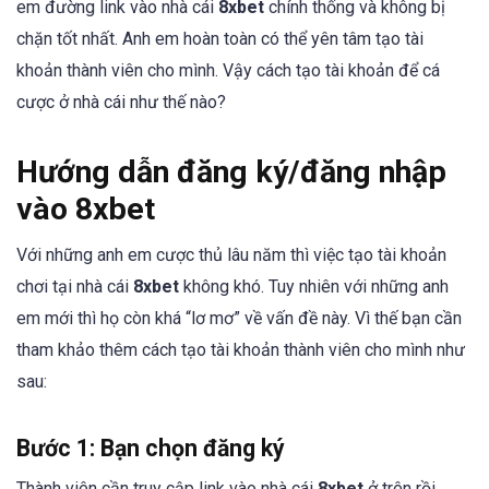
em đường link vào nhà cái
8xbet
chính thống và không bị
chặn tốt nhất. Anh em hoàn toàn có thể yên tâm tạo tài
khoản thành viên cho mình. Vậy cách tạo tài khoản để cá
cược ở nhà cái như thế nào?
Hướng dẫn đăng ký/đăng nhập
vào 8xbet
Với những anh em cược thủ lâu năm thì việc tạo tài khoản
chơi tại nhà cái
8xbet
không khó. Tuy nhiên với những anh
em mới thì họ còn khá “lơ mơ” về vấn đề này. Vì thế bạn cần
tham khảo thêm cách tạo tài khoản thành viên cho mình như
sau:
Bước 1: Bạn chọn đăng ký
Thành viên cần truy cập link vào nhà cái
8xbet
ở trên rồi