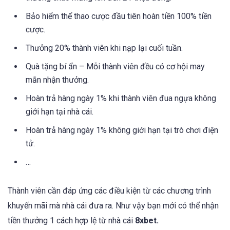
Bảo hiểm thể thao cược đầu tiên hoàn tiền 100% tiền
cược.
Thưởng 20% thành viên khi nạp lại cuối tuần.
Quà tặng bí ẩn – Mỗi thành viên đều có cơ hội may
mắn nhận thưởng.
Hoàn trả hàng ngày 1% khi thành viên đua ngựa không
giới hạn tại nhà cái.
Hoàn trả hàng ngày 1% không giới hạn tại trò chơi điện
tử.
…
Thành viên cần đáp ứng các điều kiện từ các chương trình
khuyến mãi mà nhà cái đưa ra. Như vậy bạn mới có thể nhận
tiền thưởng 1 cách hợp lệ từ nhà cái
8xbet.