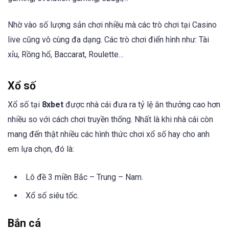
Nhờ vào số lượng sản chơi nhiều mà các trò chơi tại Casino
live cũng vô cùng đa dạng. Các trò chơi điển hình như: Tài
xỉu, Rồng hổ, Baccarat, Roulette…
Xổ số
Xổ số tại
8xbet
được nhà cái đưa ra tỷ lệ ăn thưởng cao hơn
nhiều so với cách chơi truyền thống. Nhất là khi nhà cái còn
mang đến thật nhiều các hình thức chơi xổ số hay cho anh
em lựa chọn, đó là:
Lô đề 3 miền Bắc – Trung – Nam.
Xổ số siêu tốc.
Bắn cá