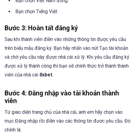
Bạn chọn Việt Nam đồng.
Bạn chọn Tiếng Việt.
Bước 3: Hoàn tất đăng ký
Sau khi thành viên điền vào những thông tin được yêu cầu
trên biểu mẫu đăng ký. Bạn hãy nhấn vào nút Tạo tài khoản
và chờ yêu cầu này được nhà cái xử lý. Khi yêu cầu đăng ký
được xử lý thành công thì bạn sẽ chính thức trở thành thành
viên của nhà cái
8xbet
.
Bước 4: Đăng nhập vào tài khoản thành
viên
Từ giao diện trang chủ của nhà cái, anh em hãy chọn vào
mục Đăng nhập rồi điền vào các thông tin được yêu cầu. Đó
chính là: