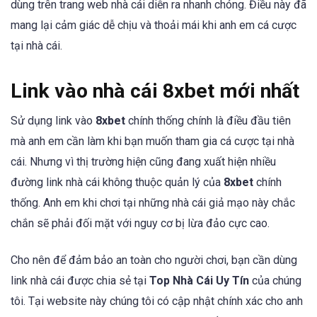
dùng trên trang web nhà cái diễn ra nhanh chóng. Điều này đã
mang lại cảm giác dễ chịu và thoải mái khi anh em cá cược
tại nhà cái.
Link vào nhà cái 8xbet mới nhất
Sử dụng link vào
8xbet
chính thống chính là điều đầu tiên
mà anh em cần làm khi bạn muốn tham gia cá cược tại nhà
cái. Nhưng vì thị trường hiện cũng đang xuất hiện nhiều
đường link nhà cái không thuộc quản lý của
8xbet
chính
thống. Anh em khi chơi tại những nhà cái giả mạo này chắc
chắn sẽ phải đối mặt với nguy cơ bị lừa đảo cực cao.
Cho nên để đảm bảo an toàn cho người chơi, bạn cần dùng
link nhà cái được chia sẻ tại
Top Nhà Cái Uy Tín
của chúng
tôi. Tại website này chúng tôi có cập nhật chính xác cho anh