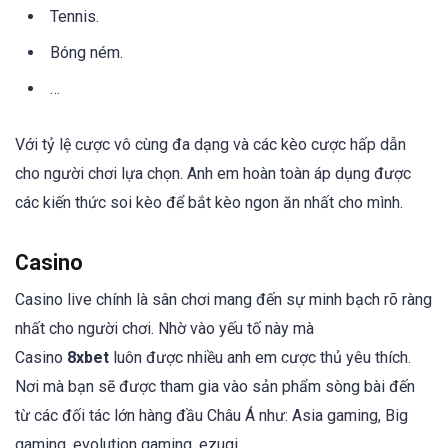
Tennis.
Bóng ném.
…
Với tỷ lệ cược vô cùng đa dạng và các kèo cược hấp dẫn
cho người chơi lựa chọn. Anh em hoàn toàn áp dụng được
các kiến thức soi kèo để bắt kèo ngon ăn nhất cho mình.
Casino
Casino live chính là sân chơi mang đến sự minh bạch rõ ràng
nhất cho người chơi. Nhờ vào yếu tố này mà
Casino
8xbet
luôn được nhiều anh em cược thủ yêu thích.
Nơi mà bạn sẽ được tham gia vào sản phẩm sòng bài đến
từ các đối tác lớn hàng đầu Châu Á như: Asia gaming, Big
gaming, evolution gaming, ezugi,…