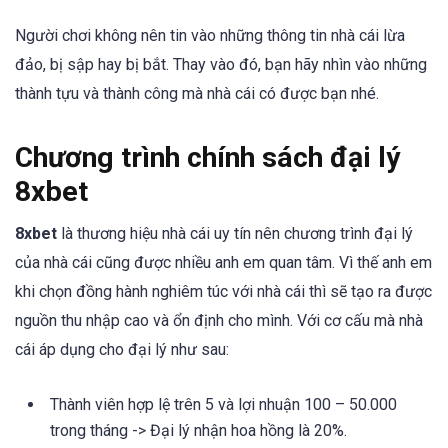
Người chơi không nên tin vào những thông tin nhà cái lừa
đảo, bị sập hay bị bắt. Thay vào đó, bạn hãy nhìn vào những
thành tựu và thành công mà nhà cái có được bạn nhé.
Chương trình chính sách đại lý
8xbet
8xbet
là thương hiệu nhà cái uy tín nên chương trình đại lý
của nhà cái cũng được nhiều anh em quan tâm. Vì thế anh em
khi chọn đồng hành nghiêm túc với nhà cái thì sẽ tạo ra được
nguồn thu nhập cao và ổn định cho mình. Với cơ cấu mà nhà
cái áp dụng cho đại lý như sau:
Thành viên hợp lệ trên 5 và lợi nhuận 100 – 50.000
trong tháng -> Đại lý nhận hoa hồng là 20%.